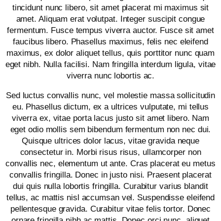
tincidunt nunc libero, sit amet placerat mi maximus sit
amet. Aliquam erat volutpat. Integer suscipit congue
fermentum. Fusce tempus viverra auctor. Fusce sit amet
faucibus libero. Phasellus maximus, felis nec eleifend
maximus, ex dolor aliquet tellus, quis porttitor nunc quam
eget nibh. Nulla facilisi. Nam fringilla interdum ligula, vitae
viverra nunc lobortis ac.
Sed luctus convallis nunc, vel molestie massa sollicitudin
eu. Phasellus dictum, ex a ultrices vulputate, mi tellus
viverra ex, vitae porta lacus justo sit amet libero. Nam
eget odio mollis sem bibendum fermentum non nec dui.
Quisque ultrices dolor lacus, vitae gravida neque
consectetur in. Morbi risus risus, ullamcorper non
convallis nec, elementum ut ante. Cras placerat eu metus
convallis fringilla. Donec in justo nisi. Praesent placerat
dui quis nulla lobortis fringilla. Curabitur varius blandit
tellus, ac mattis nisl accumsan vel. Suspendisse eleifend
pellentesque gravida. Curabitur vitae felis tortor. Donec
ornare fringilla nibh ac mattis. Donec orci nunc, aliquet